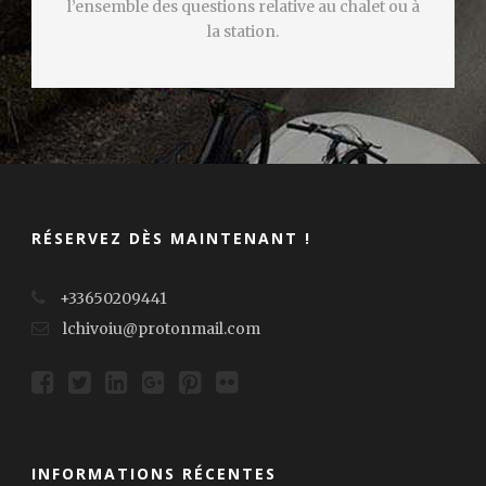
l’ensemble des questions relative au chalet ou à
la station.
RÉSERVEZ DÈS MAINTENANT !
+33650209441
lchivoiu@protonmail.com
INFORMATIONS RÉCENTES