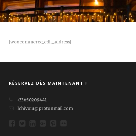
[woocommerce_edit_address]
RÉSERVEZ DÈS MAINTENANT !
+33650209441
lchivoiu@protonmail.com