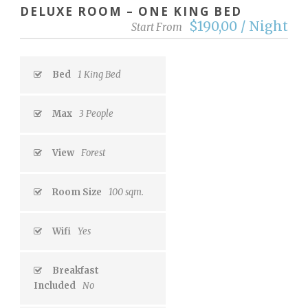
DELUXE ROOM – ONE KING BED
$190,00 / Night
Start From
Bed
1 King Bed
Max
3 People
View
Forest
Room Size
100 sqm.
Wifi
Yes
Breakfast
Included
No