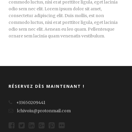
commodo luctus, nisi erat porttitor ligula, eget lacinia
odio sem nec elit. Lorem ipsum dolor sit amet,
consectetur adipiscing elit. Duis mollis, est non
commodo luctus, nisi erat porttitor ligula, eget lacinia
odio sem nec elit. Aenean eu leo quam. Pellentesque
ornare sem lacinia quam venenatis vestibulum.
RÉSERVEZ DÈS MAINTENANT !
+33650209441
lchivoiu@protonmail.com