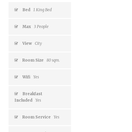
Bed
1 King Bed
Max
3 People
View
City
Room Size
80 sqm.
Wifi
Yes
Breakfast
Included
Yes
Room Service
Yes