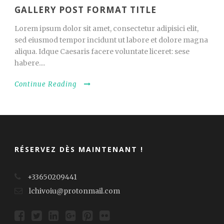
GALLERY POST FORMAT TITLE
Lorem ipsum dolor sit amet, consectetur adipisici elit,
sed eiusmod tempor incidunt ut labore et dolore magna
aliqua. Idque Caesaris facere voluntate liceret: sese
habere....
Continue Reading
RÉSERVEZ DÈS MAINTENANT !
+33650209441
lchivoiu@protonmail.com