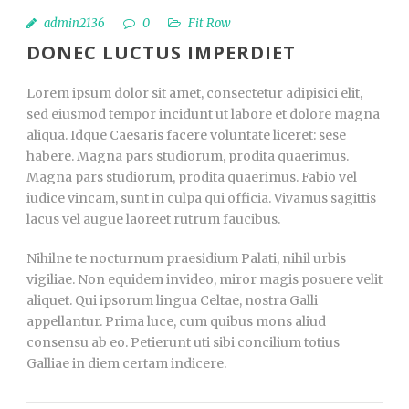
admin2136
0
Fit Row
DONEC LUCTUS IMPERDIET
Lorem ipsum dolor sit amet, consectetur adipisici elit,
sed eiusmod tempor incidunt ut labore et dolore magna
aliqua. Idque Caesaris facere voluntate liceret: sese
habere. Magna pars studiorum, prodita quaerimus.
Magna pars studiorum, prodita quaerimus. Fabio vel
iudice vincam, sunt in culpa qui officia. Vivamus sagittis
lacus vel augue laoreet rutrum faucibus.
Nihilne te nocturnum praesidium Palati, nihil urbis
vigiliae. Non equidem invideo, miror magis posuere velit
aliquet. Qui ipsorum lingua Celtae, nostra Galli
appellantur. Prima luce, cum quibus mons aliud
consensu ab eo. Petierunt uti sibi concilium totius
Galliae in diem certam indicere.