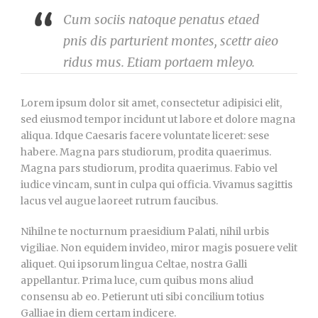
Cum sociis natoque penatus etaed
pnis dis parturient montes, scettr aieo
ridus mus. Etiam portaem mleyo.
Lorem ipsum dolor sit amet, consectetur adipisici elit,
sed eiusmod tempor incidunt ut labore et dolore magna
aliqua. Idque Caesaris facere voluntate liceret: sese
habere. Magna pars studiorum, prodita quaerimus.
Magna pars studiorum, prodita quaerimus. Fabio vel
iudice vincam, sunt in culpa qui officia. Vivamus sagittis
lacus vel augue laoreet rutrum faucibus.
Nihilne te nocturnum praesidium Palati, nihil urbis
vigiliae. Non equidem invideo, miror magis posuere velit
aliquet. Qui ipsorum lingua Celtae, nostra Galli
appellantur. Prima luce, cum quibus mons aliud
consensu ab eo. Petierunt uti sibi concilium totius
Galliae in diem certam indicere.