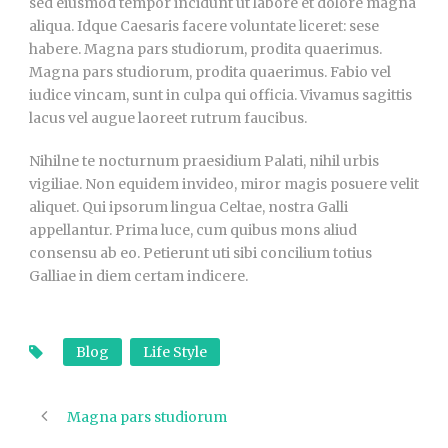
sed eiusmod tempor incidunt ut labore et dolore magna
aliqua. Idque Caesaris facere voluntate liceret: sese
habere. Magna pars studiorum, prodita quaerimus.
Magna pars studiorum, prodita quaerimus. Fabio vel
iudice vincam, sunt in culpa qui officia. Vivamus sagittis
lacus vel augue laoreet rutrum faucibus.
Nihilne te nocturnum praesidium Palati, nihil urbis
vigiliae. Non equidem invideo, miror magis posuere velit
aliquet. Qui ipsorum lingua Celtae, nostra Galli
appellantur. Prima luce, cum quibus mons aliud
consensu ab eo. Petierunt uti sibi concilium totius
Galliae in diem certam indicere.
Blog
Life Style
Magna pars studiorum