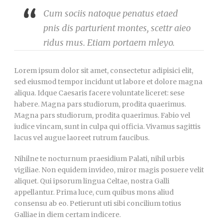
Cum sociis natoque penatus etaed
pnis dis parturient montes, scettr aieo
ridus mus. Etiam portaem mleyo.
Lorem ipsum dolor sit amet, consectetur adipisici elit,
sed eiusmod tempor incidunt ut labore et dolore magna
aliqua. Idque Caesaris facere voluntate liceret: sese
habere. Magna pars studiorum, prodita quaerimus.
Magna pars studiorum, prodita quaerimus. Fabio vel
iudice vincam, sunt in culpa qui officia. Vivamus sagittis
lacus vel augue laoreet rutrum faucibus.
Nihilne te nocturnum praesidium Palati, nihil urbis
vigiliae. Non equidem invideo, miror magis posuere velit
aliquet. Qui ipsorum lingua Celtae, nostra Galli
appellantur. Prima luce, cum quibus mons aliud
consensu ab eo. Petierunt uti sibi concilium totius
Galliae in diem certam indicere.