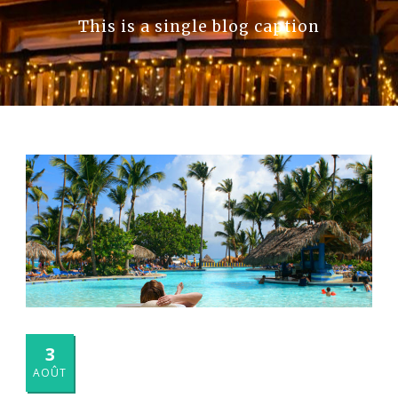
This is a single blog caption
3
AOÛT