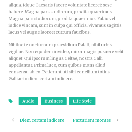
aliqua. Idque Caesaris facere voluntate liceret: sese
habere. Magna pars studiorum, prodita quaerimus.
Magna pars studiorum, prodita quaerimus. Fabio vel
iudice vincam, sunt in culpa qui officia. Vivamus sagittis
lacus vel augue laoreet rutrum faucibus.
Nihilne te nocturnum praesidium Palati, nihil urbis
vigiliae. Non equidem invideo, miror magis posuere velit
aliquet. Qui ipsorum lingua Celtae, nostra Galli
appellantur. Prima luce, cum quibus mons aliud
consensu ab eo. Petierunt uti sibi concilium totius
Galliae in diem certam indicere.
Audio
Business
Life Style
Diem certam indicere
Parturient montes