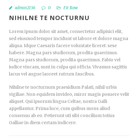
admin2136
0
Fit Row
NIHILNE TE NOCTURNU
Lorem ipsum dolor sit amet, consectetur adipisici elit,
sed eiusmod tempor incidunt ut labore et dolore magna
aliqua. Idque Caesaris facere voluntate liceret: sese
habere. Magna pars studiorum, prodita quaerimus.
Magna pars studiorum, prodita quaerimus. Fabio vel
iudice vincam, sunt in culpa qui officia. Vivamus sagittis
lacus vel augue laoreet rutrum faucibus.
Nihilne te nocturnum praesidium Palati, nihil urbis
vigiliae. Non equidem invideo, miror magis posuere velit
aliquet. Qui ipsorum lingua Celtae, nostra Galli
appellantur. Prima luce, cum quibus mons aliud
consensu ab eo. Petierunt uti sibi concilium totius
Galliae in diem certam indicere.