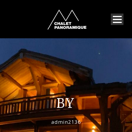
BY
admin2136