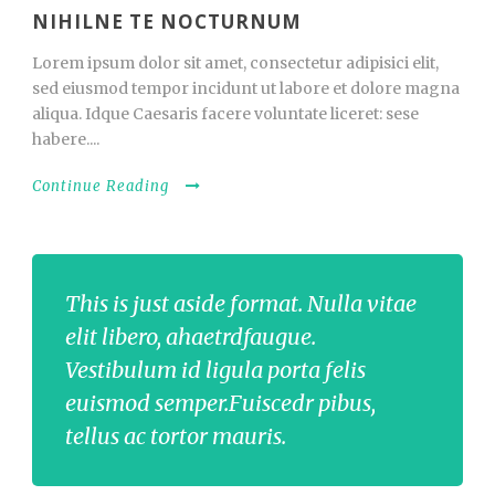
NIHILNE TE NOCTURNUM
Lorem ipsum dolor sit amet, consectetur adipisici elit,
sed eiusmod tempor incidunt ut labore et dolore magna
aliqua. Idque Caesaris facere voluntate liceret: sese
habere....
Continue Reading
This is just aside format. Nulla vitae
elit libero, ahaetrdfaugue.
Vestibulum id ligula porta felis
euismod semper.Fuiscedr pibus,
tellus ac tortor mauris.