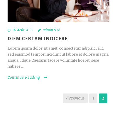
02 Août 2013
admin2136
DIEM CERTAM INDICERE
Lorem ipsum dolor sit amet, consectetur adipisici elit,
sed eiusmod tempor incidunt ut labore et dolore magna
aliqua. Idque Caesaris facere voluntate liceret: sese
habere....
Continue Reading
‹ Previous
1
2